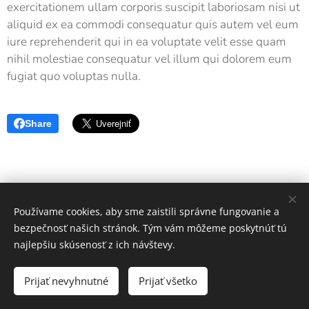
exercitationem ullam corporis suscipit laboriosam nisi ut
aliquid ex ea commodi consequatur quis autem vel eum
iure reprehenderit qui in ea voluptate velit esse quam
nihil molestiae consequatur vel illum qui dolorem eum
fugiat quo voluptas nulla.
Share
Používame cookies, aby sme zaistili správne fungovanie a
bezpečnosť našich stránok. Tým vám môžeme poskytnúť tú
najlepšiu skúsenosť z ich návštevy.
Združenie obcí Veľký potok - Ipeľ
Prijať nevyhnutné
Prijať všetko
Vytvorené službou
Webnode
Cookies