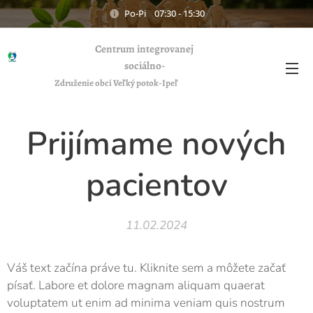
Po-Pi 07:30 - 15:30
Centrum integrovanej
sociálno-
zdravotnej starostlivosti CISZS
Združenie obcí Veľký potok-Ipeľ
Prijímame nových
pacientov
11.02.2024
Váš text začína práve tu. Kliknite sem a môžete začať
písať. Labore et dolore magnam aliquam quaerat
voluptatem ut enim ad minima veniam quis nostrum