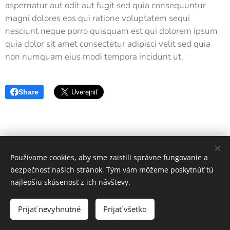
aspernatur aut odit aut fugit sed quia consequuntur
magni dolores eos qui ratione voluptatem sequi
nesciunt neque porro quisquam est qui dolorem ipsum
quia dolor sit amet consectetur adipisci velit sed quia
non numquam eius modi tempora incidunt ut.
Share
Používame cookies, aby sme zaistili správne fungovanie a
bezpečnosť našich stránok. Tým vám môžeme poskytnúť tú
najlepšiu skúsenosť z ich návštevy.
Združenie obcí Veľký potok - Ipeľ
Prijať nevyhnutné
Prijať všetko
Vytvorené službou
Webnode
Cookies