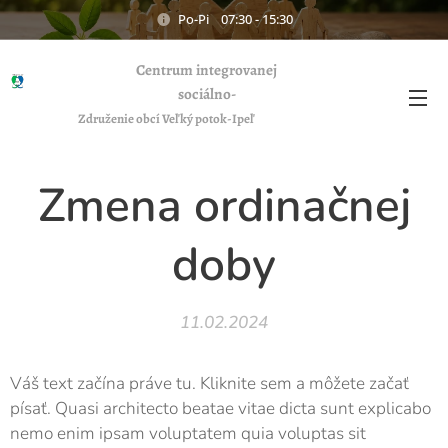
Po-Pi 07:30 - 15:30
Centrum integrovanej
sociálno-
zdravotnej starostlivosti CISZS
Združenie obcí Veľký potok-Ipeľ
Zmena ordinačnej
doby
11.02.2024
Váš text začína práve tu. Kliknite sem a môžete začať
písať. Quasi architecto beatae vitae dicta sunt explicabo
nemo enim ipsam voluptatem quia voluptas sit